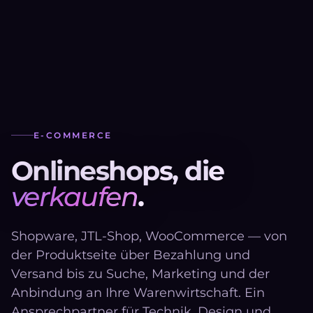
E-COMMERCE
O
n
l
i
n
e
s
h
o
p
s
,
d
i
e
v
e
r
k
a
u
f
e
n
.
Shopware, JTL-Shop, WooCommerce — von
der Produktseite über Bezahlung und
Versand bis zu Suche, Marketing und der
Anbindung an Ihre Warenwirtschaft. Ein
Ansprechpartner für Technik, Design und