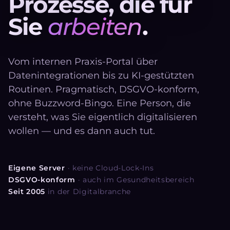
P
r
o
z
e
s
s
e
,
d
i
e
f
ü
r
S
i
e
a
r
b
e
i
t
e
n
.
Vom internen Praxis-Portal über
Datenintegrationen bis zu KI-gestützten
Routinen. Pragmatisch, DSGVO-konform,
ohne Buzzword-Bingo. Eine Person, die
versteht, was Sie eigentlich digitalisieren
wollen — und es dann auch tut.
Eigene Server
· keine Cloud-Lock-Ins
DSGVO-konform
· auch im Gesundheitsbereich
Seit 2005
in der Digitalbranche