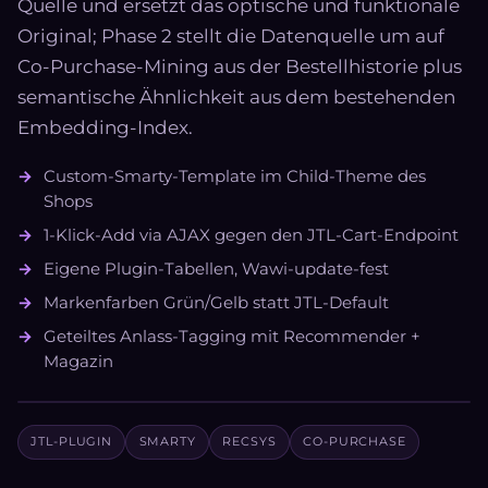
Quelle und ersetzt das optische und funktionale
Original; Phase 2 stellt die Datenquelle um auf
Co-Purchase-Mining aus der Bestellhistorie plus
semantische Ähnlichkeit aus dem bestehenden
Embedding-Index.
Custom-Smarty-Template im Child-Theme des
Shops
1-Klick-Add via AJAX gegen den JTL-Cart-Endpoint
Eigene Plugin-Tabellen, Wawi-update-fest
Markenfarben Grün/Gelb statt JTL-Default
Geteiltes Anlass-Tagging mit Recommender +
Magazin
JTL-PLUGIN
SMARTY
RECSYS
CO-PURCHASE
SCREENSHOT BUNDLE-BOX FOLGT