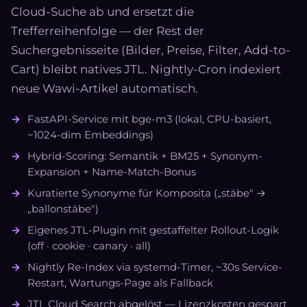
Cloud-Suche ab und ersetzt die
Trefferreihenfolge — der Rest der
Suchergebnisseite (Bilder, Preise, Filter, Add-to-
Cart) bleibt natives JTL. Nightly-Cron indexiert
neue Wawi-Artikel automatisch.
FastAPI-Service mit bge-m3 (lokal, CPU-basiert,
~1024-dim Embeddings)
Hybrid-Scoring: Semantik + BM25 + Synonym-
Expansion + Name-Match-Bonus
Kuratierte Synonyme für Komposita („stäbe" →
„ballonstäbe")
Eigenes JTL-Plugin mit gestaffelter Rollout-Logik
(off · cookie · canary · all)
Nightly Re-Index via systemd-Timer, ~30s Service-
Restart, Wartungs-Page als Fallback
JTL Cloud Search abgelöst — Lizenzkosten gespart